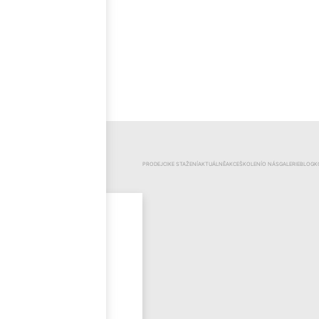
ČEŠTINA
KATEGORIE
PRODEJCI
KE STAŽENÍ
AKTUÁLNĚ
AKCE
ŠKOLENÍ
O NÁS
GALERIE
BLOG
K
Mr.Pool
Novinky
Výprodej
Odzimování
bazénu
Bazénová