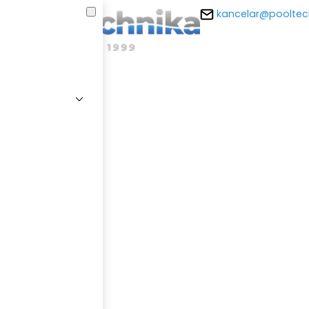
kancelar@pooltec
E-m
Hesl