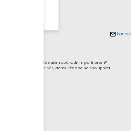
Více o
tomto
produktu
kancel
KONFIGURÁTOR LAMEL
B2B E-SHOP
Nejste ještě naším obchodním partnerem?
Kontaktujte nás
, domluvíme se na spolupráci