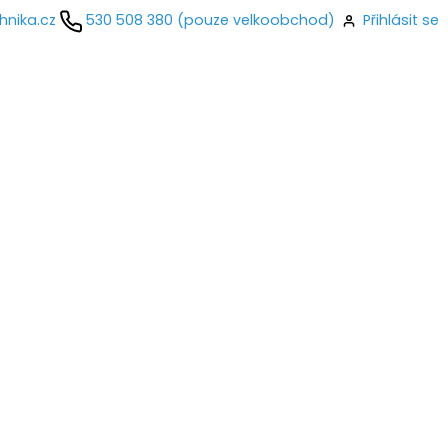
hnika.cz
530 508 380 (pouze velkoobchod)
Přihlásit se
kontaktujte
ail
o
Přihlásit se
nastavit nové heslo