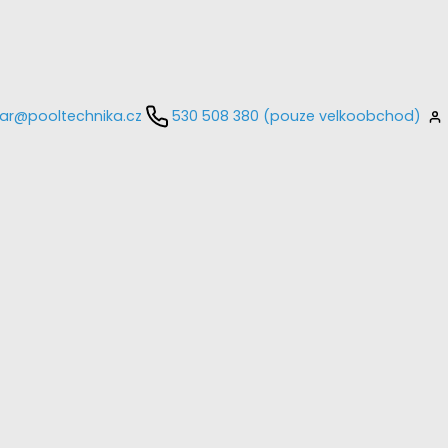
ar@pooltechnika.cz
530 508 380 (pouze velkoobchod)
kontaktujte
E-mail
Heslo
Přihlásit se
nastavit nové heslo