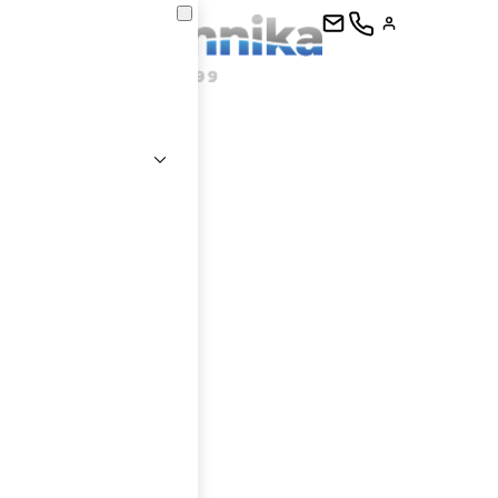
kontaktujte
E-mail
Heslo
Přihlásit se
nastavit nové heslo