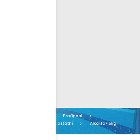
Přihlásit se
nastavit nové heslo
ČEŠTINA
Chemie
Profipool
Stabilizátory, čističe, ostatní
Alkalita+ 5kg
PROFIPOOL