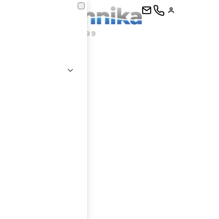
kontaktujte
E-mail
Heslo
Přihlásit se
nastavit nové heslo