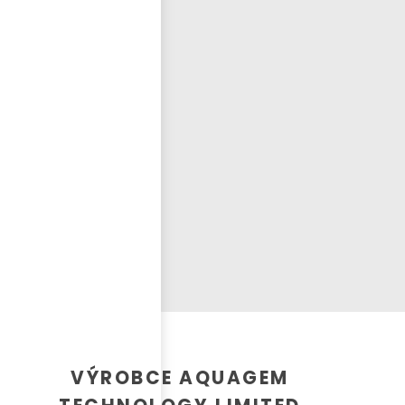
Přihlásit se
nastavit nové heslo
ČEŠTINA
VÝROBCE AQUAGEM