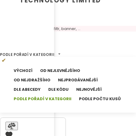
TECHNOLOGY LIMITED
Volný panel, možné umístit filtr, banner, ...
1
Výsledků hledání
PODLE POŘADÍ V KATEGORII
VÝCHOZÍ
OD NEJLEVNĚJŠÍHO
OD NEJDRAŽŠÍHO
NEJPRODÁVANĚJŠÍ
DLE ABECEDY
DLE KÓDU
NEJNOVĚJŠÍ
PODLE POŘADÍ V KATEGORII
PODLE POČTU KUSŮ