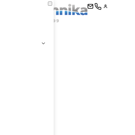
kontaktujte
E-mail
Heslo
Přihlásit se
nastavit nové heslo