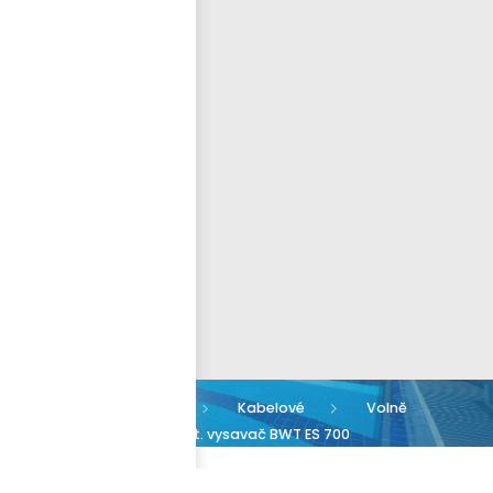
Přihlásit se
nastavit nové heslo
ČEŠTINA
Vysavače
Kabelové
Volně
prodejné
Aut. vysavač BWT ES 700