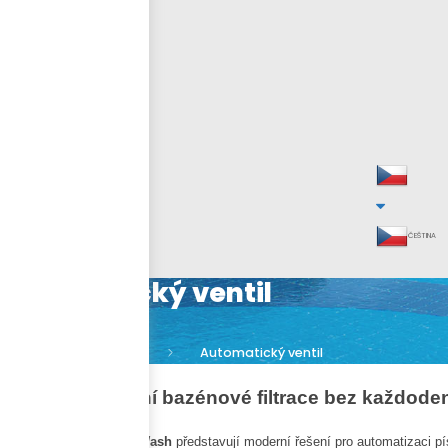
ČEŠTINA
Automatický ventil
Mr.Pool
Automatický ventil
Inteligentní řízení bazénové filtrace bez každod
Automatické ventily
Mr.Wash
představují moderní řešení pro automatizaci pís