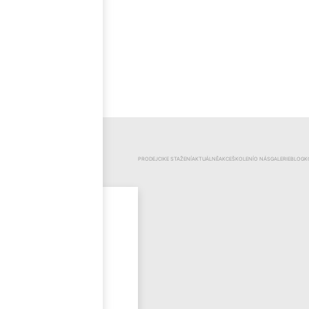
ČEŠTINA
KATEGORIE
PRODEJCI
KE STAŽENÍ
AKTUÁLNĚ
AKCE
ŠKOLENÍ
O NÁS
GALERIE
BLOG
K
Mr.Pool
Novinky
Výprodej
Odzimování
bazénu
Bazénová