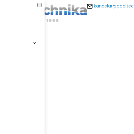
kancelar@pooltec
E-m
Hesl