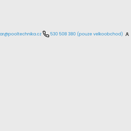
ar@pooltechnika.cz
530 508 380 (pouze velkoobchod)
kontaktujte
E-mail
Heslo
Přihlásit se
nastavit nové heslo