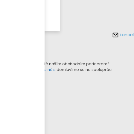
Více o
tomto
produktu
kancel
KONFIGURÁTOR LAMEL
B2B E-SHOP
Nejste ještě naším obchodním partnerem?
Kontaktujte nás
, domluvíme se na spolupráci