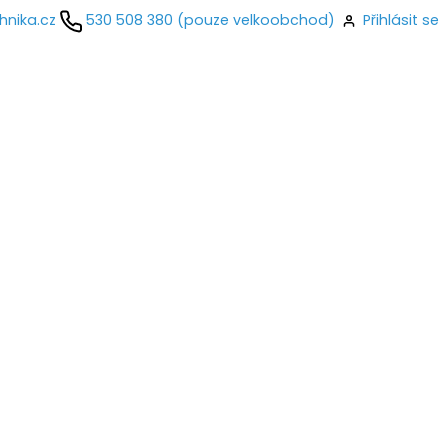
hnika.cz
530 508 380 (pouze velkoobchod)
Přihlásit se
kontaktujte
ail
o
Přihlásit se
nastavit nové heslo