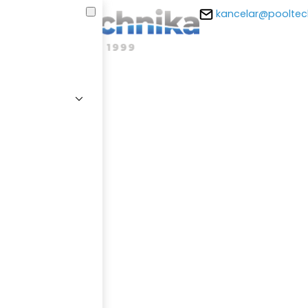
kancelar@pooltec
E-m
Hesl