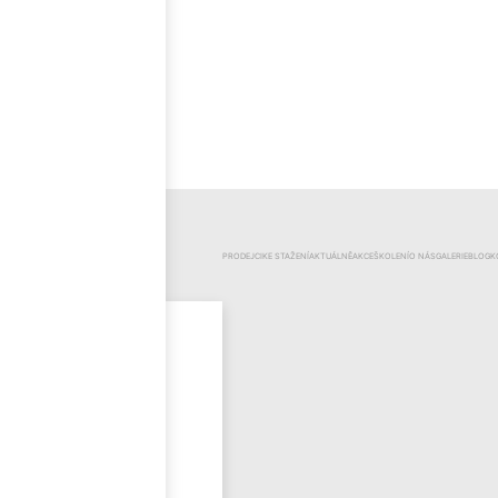
ČEŠTINA
KATEGORIE
PRODEJCI
KE STAŽENÍ
AKTUÁLNĚ
AKCE
ŠKOLENÍ
O NÁS
GALERIE
BLOG
K
Mr.Pool
Novinky
Výprodej
Odzimování
bazénu
Bazénová