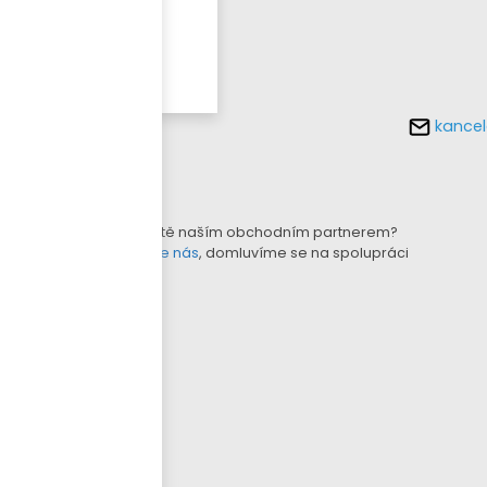
Více o
tomto
produktu
kancel
KONFIGURÁTOR LAMEL
B2B E-SHOP
Nejste ještě naším obchodním partnerem?
Kontaktujte nás
, domluvíme se na spolupráci