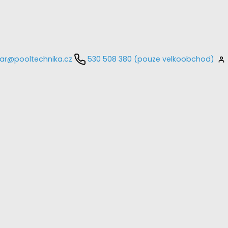
ar@pooltechnika.cz
530 508 380 (pouze velkoobchod)
kontaktujte
E-mail
Heslo
Přihlásit se
nastavit nové heslo