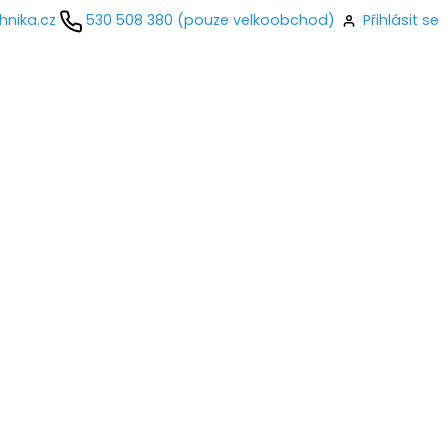
hnika.cz
530 508 380 (pouze velkoobchod)
Přihlásit se
kontaktujte
ail
o
Přihlásit se
nastavit nové heslo