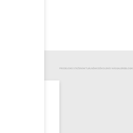
ČEŠTINA
KATEGORIE
PRODEJCI
KE STAŽENÍ
AKTUÁLNĚ
AKCE
ŠKOLENÍ
O NÁS
GALERIE
BLOG
K
Mr.Pool
Novinky
Výprodej
Odzimování
bazénu
Bazénová