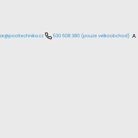
ar@pooltechnika.cz
530 508 380 (pouze velkoobchod)
kontaktujte
E-mail
Heslo
Přihlásit se
nastavit nové heslo