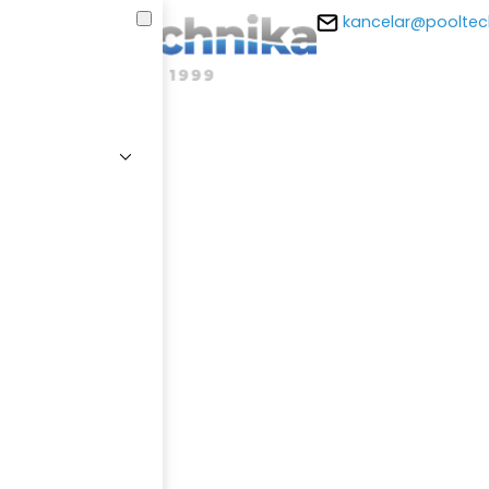
kancelar@pooltec
E-m
Hesl