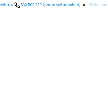
hnika.cz
530 508 380 (pouze velkoobchod)
Přihlásit se
kontaktujte
ail
o
Přihlásit se
nastavit nové heslo