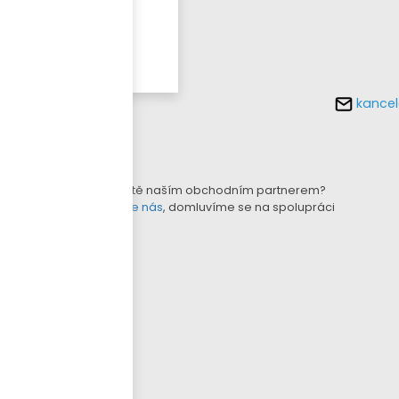
Více o
tomto
produktu
kancel
KONFIGURÁTOR LAMEL
B2B E-SHOP
Nejste ještě naším obchodním partnerem?
Kontaktujte nás
, domluvíme se na spolupráci