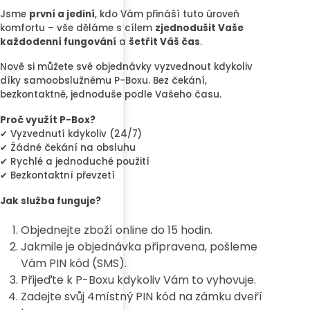
Jsme
první a jediní
, kdo Vám přináší tuto úroveň
komfortu – vše děláme s cílem
zjednodušit Vaše
každodenní fungování
a
šetřit Váš čas
.
Nově si můžete své objednávky vyzvednout kdykoliv
díky samoobslužnému P-Boxu. Bez čekání,
bezkontaktně, jednoduše podle Vašeho času.
Proč využít P-Box?
✔ Vyzvednutí kdykoliv (24/7)
✔ Žádné čekání na obsluhu
✔ Rychlé a jednoduché použití
✔ Bezkontaktní převzetí
Jak služba funguje?
Objednejte zboží online do 15 hodin.
Jakmile je objednávka připravena, pošleme
Vám PIN kód (SMS).
Přijeďte k P-Boxu kdykoliv Vám to vyhovuje.
Zadejte svůj 4místný PIN kód na zámku dveří