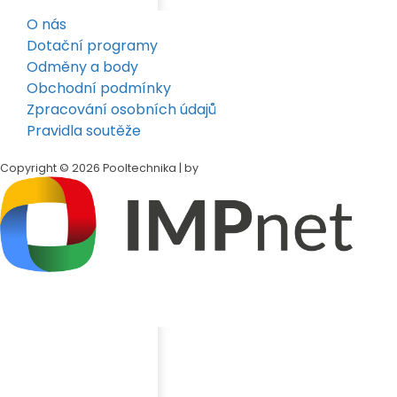
O nás
Dotační programy
Odměny a body
Obchodní podmínky
Zpracování osobních údajů
Pravidla soutěže
Copyright © 2026 Pooltechnika | by
Klepněte na tlačítko
Sdílet
v dolní liště Safari
Přejděte dolů a klepněte na
„Přidat na plochu"