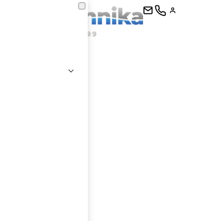
kontaktujte
E-mail
Heslo
Přihlásit se
nastavit nové heslo