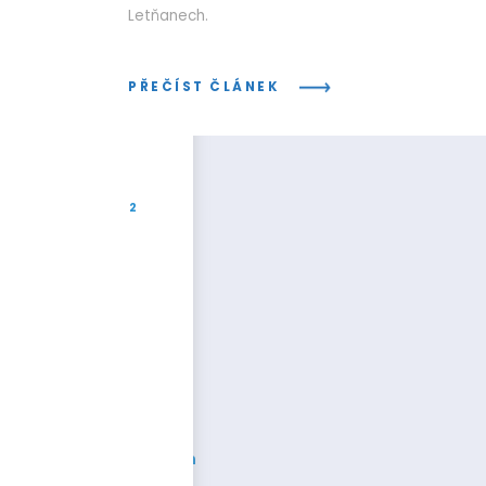
Letňanech.
PŘEČÍST ČLÁNEK
2
1.890m
skladových zásob
Na trhu od roku
1999
Jsme na 7
evropských
trzích