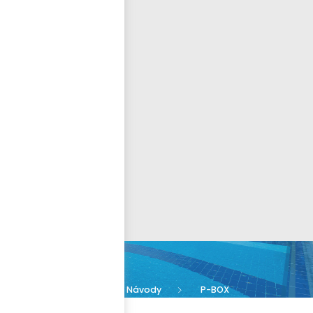
Přihlásit se
nastavit nové heslo
ČEŠTINA
P-BOX
Blog
Návody
P-BOX