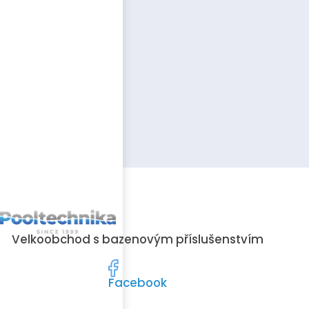
Tým profesionálů
s mnohaletými
zkušenostmi
Záruční i pozáruční
servis
Velkoobchod s bazenovým příslušenstvím
Facebook