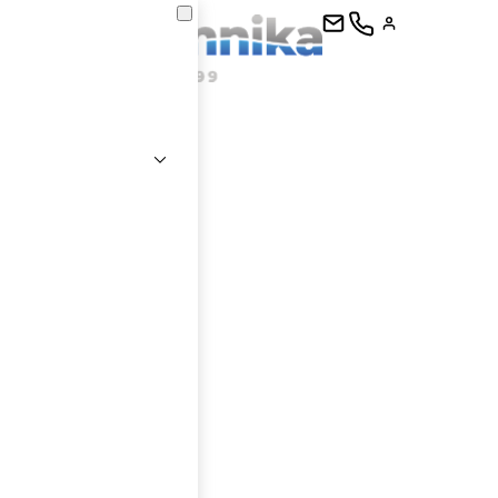
kontaktujte
E-mail
Heslo
Přihlásit se
nastavit nové heslo