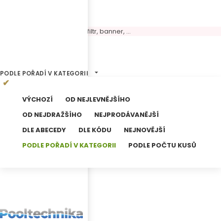
Volný panel, možné umístit filtr, banner, ...
0
Výsledků hledání
PODLE POŘADÍ V KATEGORII
VÝCHOZÍ
OD NEJLEVNĚJŠÍHO
OD NEJDRAŽŠÍHO
NEJPRODÁVANĚJŠÍ
DLE ABECEDY
DLE KÓDU
NEJNOVĚJŠÍ
PODLE POŘADÍ V KATEGORII
PODLE POČTU KUSŮ