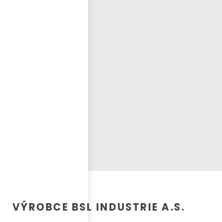
Přihlásit se
nastavit nové heslo
ČEŠTINA
VÝROBCE BSL INDUSTRIE A.S.