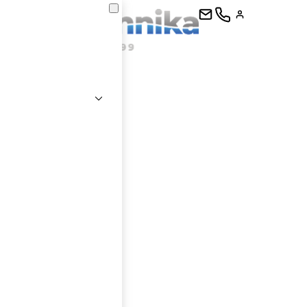
kontaktujte
E-mail
Heslo
Přihlásit se
nastavit nové heslo