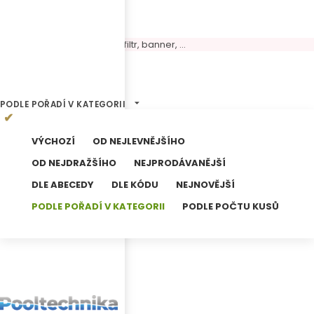
Volný panel, možné umístit filtr, banner, ...
0
Výsledků hledání
PODLE POŘADÍ V KATEGORII
VÝCHOZÍ
OD NEJLEVNĚJŠÍHO
OD NEJDRAŽŠÍHO
NEJPRODÁVANĚJŠÍ
DLE ABECEDY
DLE KÓDU
NEJNOVĚJŠÍ
PODLE POŘADÍ V KATEGORII
PODLE POČTU KUSŮ