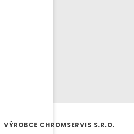
Přihlásit se
nastavit nové heslo
ČEŠTINA
VÝROBCE CHROMSERVIS S.R.O.