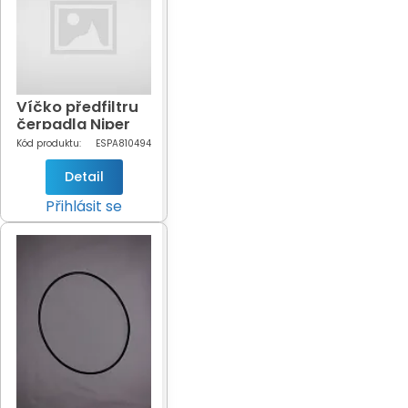
Víčko předfiltru
čerpadla Niper
(vnitřní závit)
Kód produktu:
ESPA810494
Detail
Přihlásit se