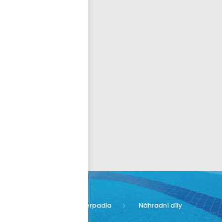
Přihlásit se
nastavit nové heslo
ČEŠTINA
Espa Niper
Bazénová čerpadla
Náhradní díly
Espa Niper