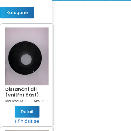
Kategorie
Distanční díl
(vnitřní část)
čerpadla Niper,
Kód produktu:
ESPA10305
NOX 25
Detail
Přihlásit se