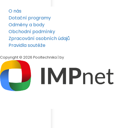
O nás
Dotační programy
Odměny a body
Obchodní podmínky
Zpracování osobních údajů
Pravidla soutěže
Copyright © 2026 Pooltechnika | by
Klepněte na tlačítko
Sdílet
v dolní liště Safari
Přejděte dolů a klepněte na
„Přidat na plochu"