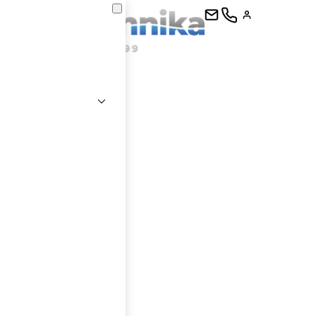
kontaktujte
E-mail
Heslo
Přihlásit se
nastavit nové heslo