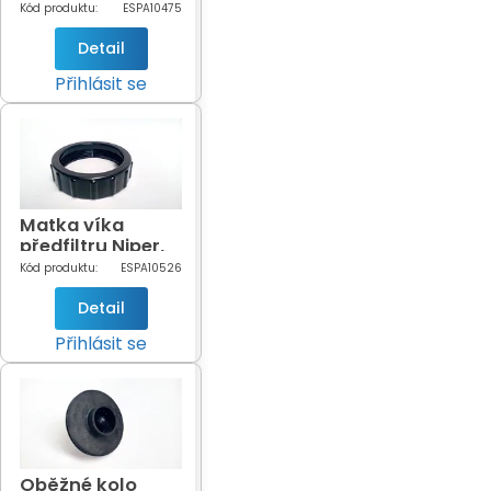
NOX 25
Kód produktu:
ESPA10475
Detail
Přihlásit se
Matka víka
předfiltru Niper,
NOX 25
Kód produktu:
ESPA10526
Detail
Přihlásit se
Oběžné kolo