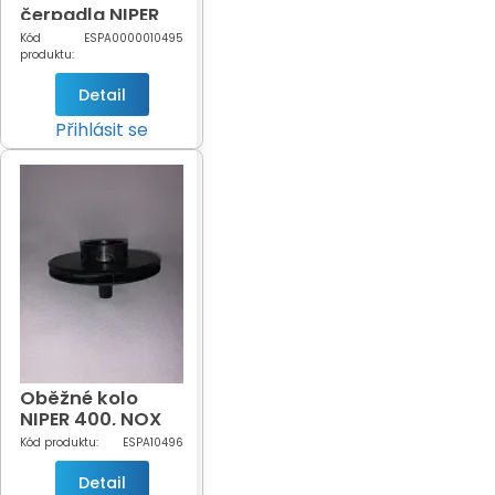
čerpadla NIPER
350
Kód
ESPA0000010495
produktu:
Detail
Přihlásit se
Oběžné kolo
NIPER 400, NOX
25
Kód produktu:
ESPA10496
Detail