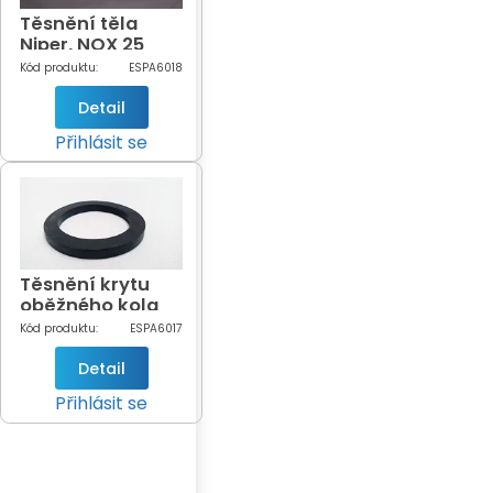
Těsnění těla
Niper, NOX 25
Kód produktu:
ESPA6018
Detail
Přihlásit se
Těsnění krytu
oběžného kola
NIPER, NOX 25
Kód produktu:
ESPA6017
Detail
Přihlásit se