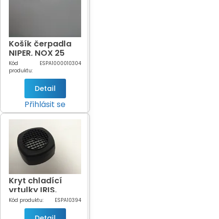
Košík čerpadla
NIPER, NOX 25
Kód
ESPA1000010304
produktu:
Detail
Přihlásit se
Kryt chladící
vrtulky IRIS,
NIPER, NOX
Kód produktu:
ESPA10394
Detail