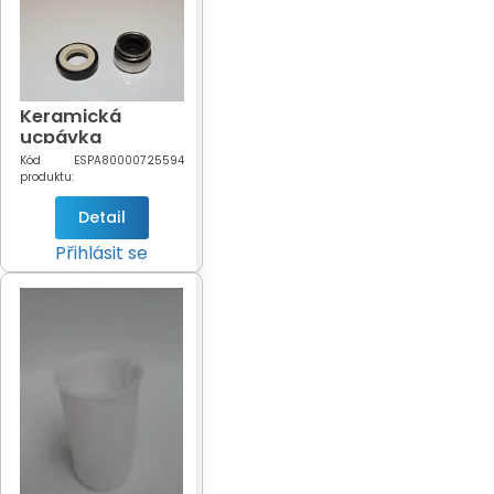
Keramická
ucpávka
čerpadla NIPER,
Kód
ESPA80000725594
Basic, NOX 20, 25
produktu:
Detail
Přihlásit se