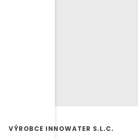
Přihlásit se
nastavit nové heslo
ČEŠTINA
VÝROBCE INNOWATER S.L.C.