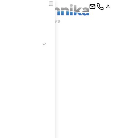
kontaktujte
E-mail
Heslo
Přihlásit se
nastavit nové heslo