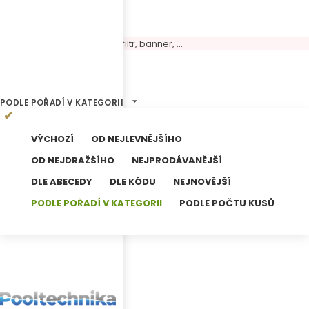
Volný panel, možné umístit filtr, banner, ...
0
Výsledků hledání
PODLE POŘADÍ V KATEGORII
VÝCHOZÍ
OD NEJLEVNĚJŠÍHO
OD NEJDRAŽŠÍHO
NEJPRODÁVANĚJŠÍ
DLE ABECEDY
DLE KÓDU
NEJNOVĚJŠÍ
PODLE POŘADÍ V KATEGORII
PODLE POČTU KUSŮ