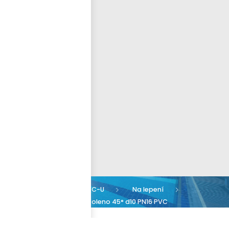
Přihlásit se
nastavit nové heslo
ČEŠTINA
Armatury PVC-U
Na lepení
Koleno 45°
Koleno 45° d10 PN16 PVC