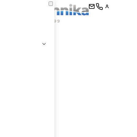
kontaktujte
E-mail
Heslo
Přihlásit se
nastavit nové heslo