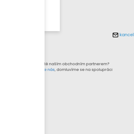
Více o
tomto
produktu
kancel
KONFIGURÁTOR LAMEL
B2B E-SHOP
Nejste ještě naším obchodním partnerem?
Kontaktujte nás
, domluvíme se na spolupráci