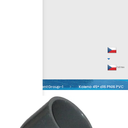
ČEŠTINA
asortmentGroup-1
Koleno 45° d16 PN16 PVC