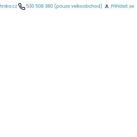
hnika.cz
530 508 380 (pouze velkoobchod)
Přihlásit se
kontaktujte
ail
o
Přihlásit se
nastavit nové heslo