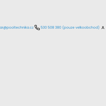
ar@pooltechnika.cz
530 508 380 (pouze velkoobchod)
kontaktujte
E-mail
Heslo
Přihlásit se
nastavit nové heslo