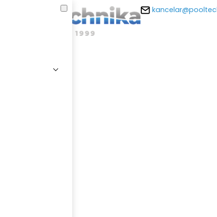
kancelar@pooltec
E-m
Hesl