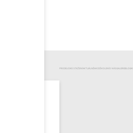
ČEŠTINA
KATEGORIE
PRODEJCI
KE STAŽENÍ
AKTUÁLNĚ
AKCE
ŠKOLENÍ
O NÁS
GALERIE
BLOG
K
Mr.Pool
Novinky
Výprodej
Odzimování
bazénu
Bazénová