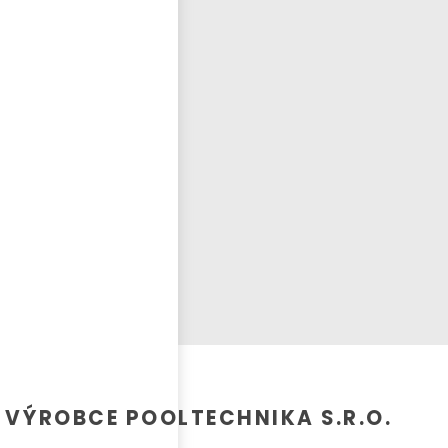
Přihlásit se
nastavit nové heslo
ČEŠTINA
VÝROBCE POOLTECHNIKA S.R.O.