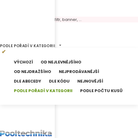
Volný panel, možné umístit filtr, banner, ...
0
Výsledků hledání
PODLE POŘADÍ V KATEGORII
VÝCHOZÍ
OD NEJLEVNĚJŠÍHO
OD NEJDRAŽŠÍHO
NEJPRODÁVANĚJŠÍ
DLE ABECEDY
DLE KÓDU
NEJNOVĚJŠÍ
PODLE POŘADÍ V KATEGORII
PODLE POČTU KUSŮ