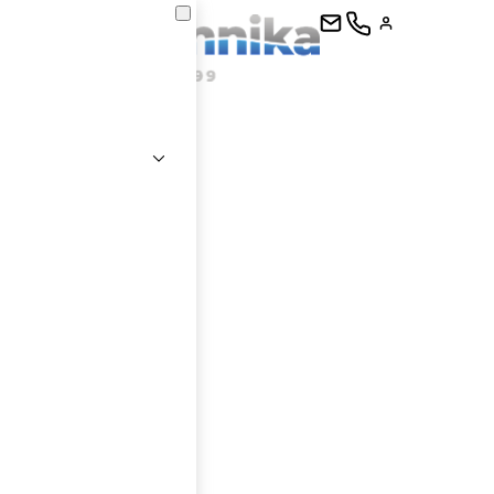
kontaktujte
E-mail
Heslo
Přihlásit se
nastavit nové heslo