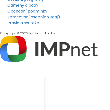
Odměny a body
Obchodní podmínky
Zpracování osobních údajů
Pravidla soutěže
Copyright © 2026 Pooltechnika | by
Klepněte na tlačítko
Sdílet
v dolní liště Safari
Přejděte dolů a klepněte na
„Přidat na plochu"
Klepněte
„Přidat"
v pravém horním rohu