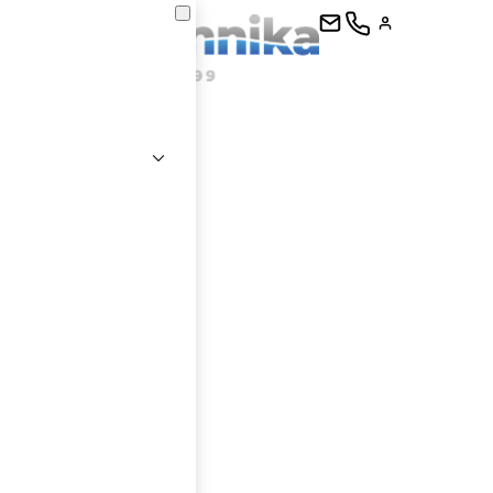
kontaktujte
E-mail
Heslo
Přihlásit se
nastavit nové heslo