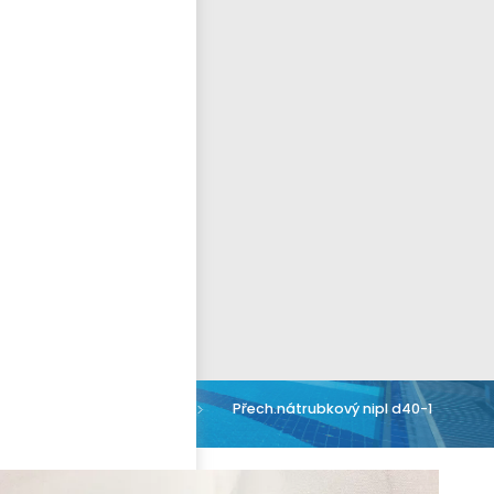
Přihlásit se
nastavit nové heslo
ČEŠTINA
Výprodej
Přech.nátrubkový nipl d40-1
PN16 PVC