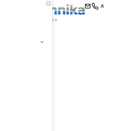
kontaktujte
E-mail
Heslo
Přihlásit se
nastavit nové heslo