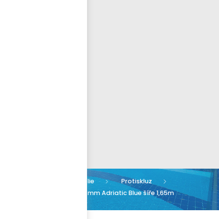
Přihlásit se
nastavit nové heslo
ČEŠTINA
Bazénové folie
Protiskluz
Protiskluz ELBE STG 2 mm Adriatic Blue šíře 1,65m
(modrá-604)