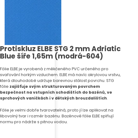
Protiskluz ELBE STG 2 mm Adriatic
Blue šíře 1,65m (modrá-604)
Fólie ELBE je vyrobená z měkčeného PVC určeného pro
svařování horkým vzduchem. ELBE má navíc akrylovou vrstvu,
která dlouhodobě udržuje barevnou stálost povrchu. STG
fólie
zajišťuje svým strukturovaným povrchem
bezpečnost na vstupních schodištích do bazénů, ve
sprchových vaničkách i v dětských brouzdalištích
.
Fólie je velmi dobře tvarovatelná, proto jí lze aplikovat na
libovolný tvar i rozměr bazénu. Bazénové fólie ELBE splňují
normu pro nádrže s pitnou vodou.