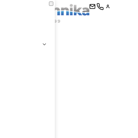
kontaktujte
E-mail
Heslo
Přihlásit se
nastavit nové heslo