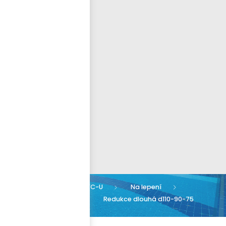
Přihlásit se
nastavit nové heslo
ČEŠTINA
Armatury PVC-U
Na lepení
Redukce dlouhá
Redukce dlouhá d110-90-75
PN16 PVC