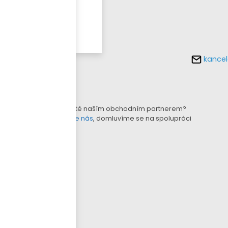
Více o
tomto
produktu
kancel
KONFIGURÁTOR LAMEL
B2B E-SHOP
Nejste ještě naším obchodním partnerem?
Kontaktujte nás
, domluvíme se na spolupráci