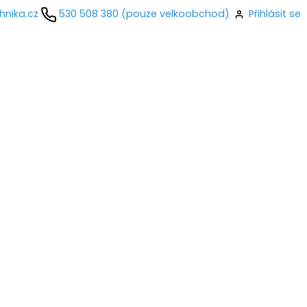
hnika.cz
530 508 380 (pouze velkoobchod)
Přihlásit se
kontaktujte
ail
o
Přihlásit se
nastavit nové heslo