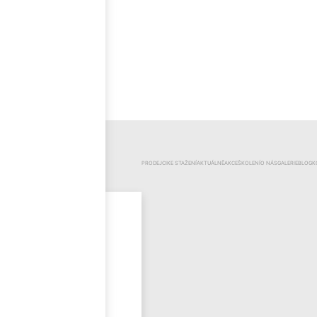
ČEŠTINA
KATEGORIE
PRODEJCI
KE STAŽENÍ
AKTUÁLNĚ
AKCE
ŠKOLENÍ
O NÁS
GALERIE
BLOG
K
Mr.Pool
Novinky
Výprodej
Odzimování
bazénu
Bazénová