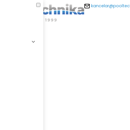
kancelar@pooltec
E-m
Hesl