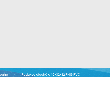
louhá
Redukce dlouhá d40-32-32 PN16 PVC