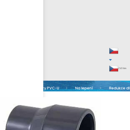
ČEŠTINA
Armatury PVC-U
Na lepení
Redukce d