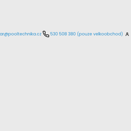
ar@pooltechnika.cz
530 508 380 (pouze velkoobchod)
kontaktujte
E-mail
Heslo
Přihlásit se
nastavit nové heslo