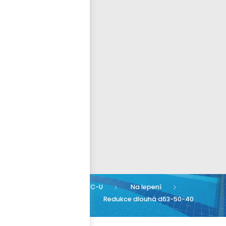
Přihlásit se
nastavit nové heslo
ČEŠTINA
Armatury PVC-U
Na lepení
Redukce dlouhá
Redukce dlouhá d63-50-40
PN16 PVC