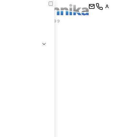
kontaktujte
E-mail
Heslo
Přihlásit se
nastavit nové heslo