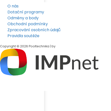
O nás
Dotační programy
Odměny a body
Obchodní podmínky
Zpracování osobních údajů
Pravidla soutěže
Copyright © 2026 Pooltechnika | by
Klepněte na tlačítko
Sdílet
v dolní liště Safari
Přejděte dolů a klepněte na
„Přidat na plochu"