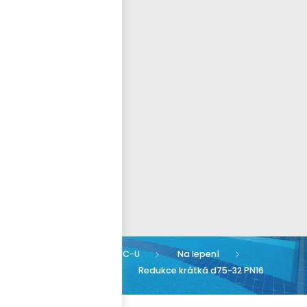
Přihlásit se
nastavit nové heslo
ČEŠTINA
Armatury PVC-U
Na lepení
Redukce krátká
Redukce krátká d75-32 PN16
PVC