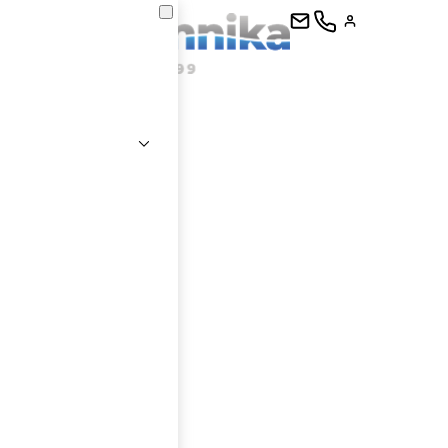
kontaktujte
E-mail
Heslo
Přihlásit se
nastavit nové heslo