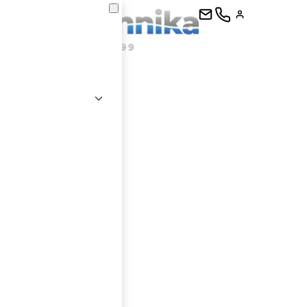
kontaktujte
E-mail
Heslo
Přihlásit se
nastavit nové heslo