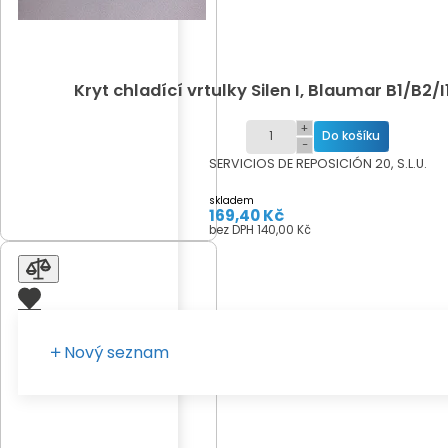
Kryt chladící vrtulky Silen I, Blaumar B1/B2/I
+
−
SERVICIOS DE REPOSICIÓN 20, S.L.U.
skladem
169,40 Kč
bez DPH 140,00 Kč
Nový seznam
Zadejte vaše pojmenování seznamu