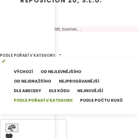
REPOSICIÓN 20, S.L.U.
Volný panel, možné umístit filtr, banner, ...
11
Výsledků hledání
PODLE POŘADÍ V KATEGORII
VÝCHOZÍ
OD NEJLEVNĚJŠÍHO
OD NEJDRAŽŠÍHO
NEJPRODÁVANĚJŠÍ
DLE ABECEDY
DLE KÓDU
NEJNOVĚJŠÍ
PODLE POŘADÍ V KATEGORII
PODLE POČTU KUSŮ