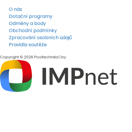
O nás
Dotační programy
Odměny a body
Obchodní podmínky
Zpracování osobních údajů
Pravidla soutěže
Copyright © 2026 Pooltechnika | by
Klepněte na tlačítko
Sdílet
v dolní liště Safari
Přejděte dolů a klepněte na
„Přidat na plochu"