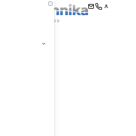
kontaktujte
E-mail
Heslo
Přihlásit se
nastavit nové heslo