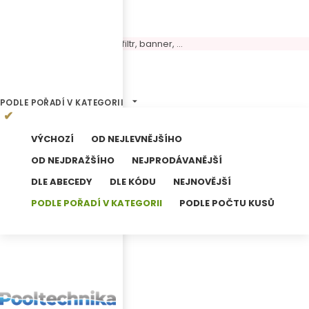
Volný panel, možné umístit filtr, banner, ...
0
Výsledků hledání
PODLE POŘADÍ V KATEGORII
VÝCHOZÍ
OD NEJLEVNĚJŠÍHO
OD NEJDRAŽŠÍHO
NEJPRODÁVANĚJŠÍ
DLE ABECEDY
DLE KÓDU
NEJNOVĚJŠÍ
PODLE POŘADÍ V KATEGORII
PODLE POČTU KUSŮ