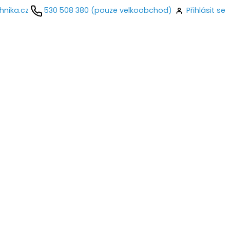
hnika.cz
530 508 380 (pouze velkoobchod)
Přihlásit se
kontaktujte
ail
o
Přihlásit se
nastavit nové heslo