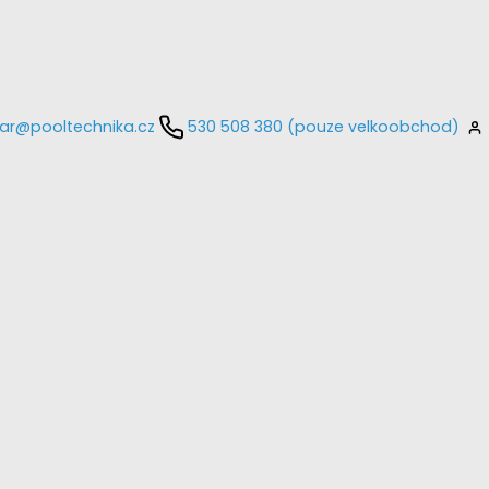
ar@pooltechnika.cz
530 508 380 (pouze velkoobchod)
kontaktujte
E-mail
Heslo
Přihlásit se
nastavit nové heslo