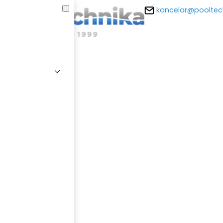
kancelar@pooltec
E-m
Hesl