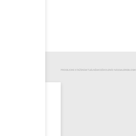
ČEŠTINA
KATEGORIE
PRODEJCI
KE STAŽENÍ
AKTUÁLNĚ
AKCE
ŠKOLENÍ
O NÁS
GALERIE
BLOG
K
Mr.Pool
Novinky
Výprodej
Odzimování
bazénu
Bazénová