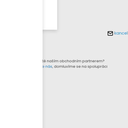
Více o
tomto
produktu
kancel
KONFIGURÁTOR LAMEL
B2B E-SHOP
Nejste ještě naším obchodním partnerem?
Kontaktujte nás
, domluvíme se na spolupráci