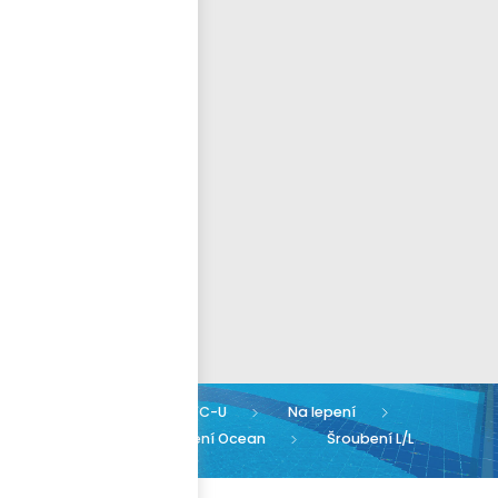
Přihlásit se
nastavit nové heslo
ČEŠTINA
Armatury PVC-U
Na lepení
Šroubení lepení/lepení Ocean
Šroubení L/L
d63 PN10 PVC OCEAN