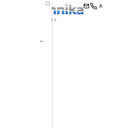
kontaktujte
E-mail
Heslo
Přihlásit se
nastavit nové heslo