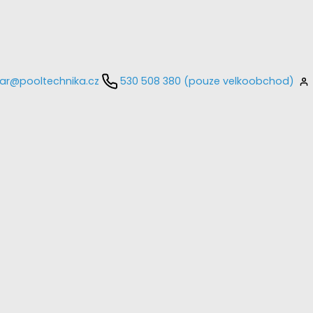
ar@pooltechnika.cz
530 508 380 (pouze velkoobchod)
kontaktujte
E-mail
Heslo
Přihlásit se
nastavit nové heslo