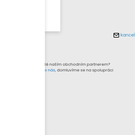
Více o
tomto
produktu
kancel
KONFIGURÁTOR LAMEL
B2B E-SHOP
Nejste ještě naším obchodním partnerem?
Kontaktujte nás
, domluvíme se na spolupráci