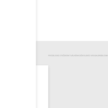
ČEŠTINA
KATEGORIE
PRODEJCI
KE STAŽENÍ
AKTUÁLNĚ
AKCE
ŠKOLENÍ
O NÁS
GALERIE
BLOG
K
Mr.Pool
Novinky
Výprodej
Odzimování
bazénu
Bazénová