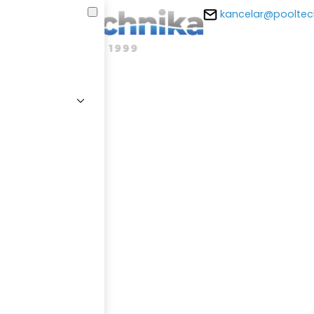
kancelar@pooltec
E-m
Hesl