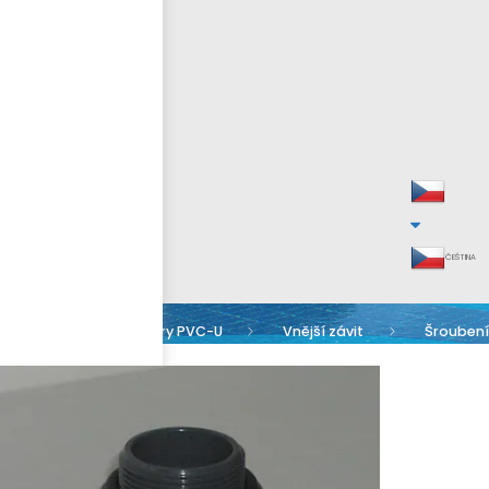
ČEŠTINA
Armatury PVC-U
Vnější závit
Šroubení 