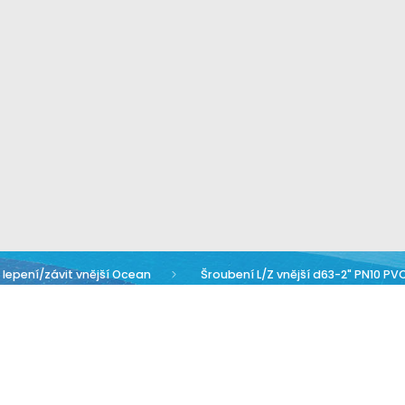
lepení/závit vnější Ocean
Šroubení L/Z vnější d63-2" PN10 P