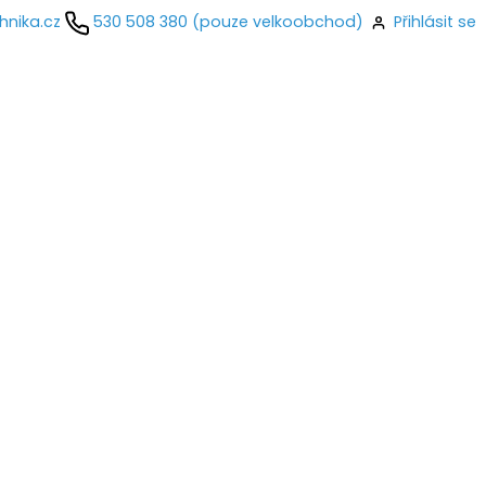
hnika.cz
530 508 380 (pouze velkoobchod)
Přihlásit se
kontaktujte
ail
o
Přihlásit se
nastavit nové heslo