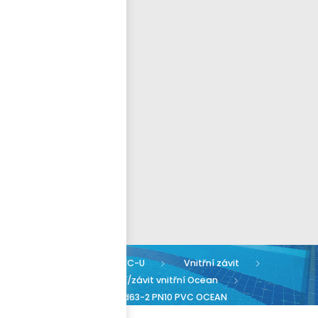
Přihlásit se
nastavit nové heslo
ČEŠTINA
Armatury PVC-U
Vnitřní závit
Šroubení PN10 lepení/závit vnitřní Ocean
Šroubení L/Z vnitřní d63-2 PN10 PVC OCEAN