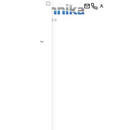
kontaktujte
E-mail
Heslo
Přihlásit se
nastavit nové heslo