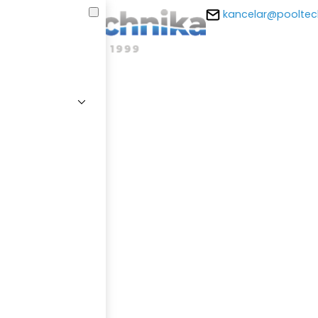
kancelar@pooltec
E-m
Hesl