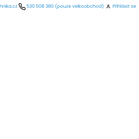
hnika.cz
530 508 380 (pouze velkoobchod)
Přihlásit se
kontaktujte
ail
o
Přihlásit se
nastavit nové heslo