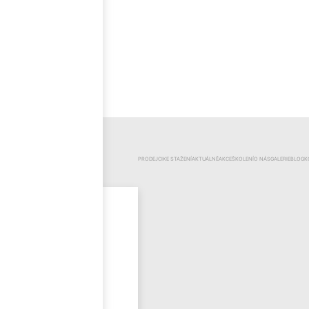
ČEŠTINA
KATEGORIE
PRODEJCI
KE STAŽENÍ
AKTUÁLNĚ
AKCE
ŠKOLENÍ
O NÁS
GALERIE
BLOG
K
Mr.Pool
Novinky
Výprodej
Odzimování
bazénu
Bazénová