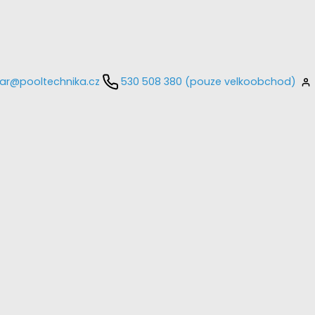
ar@pooltechnika.cz
530 508 380 (pouze velkoobchod)
kontaktujte
E-mail
Heslo
Přihlásit se
nastavit nové heslo