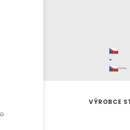
ČEŠTINA
VÝROBCE ST