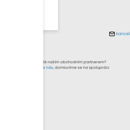
Více o
tomto
produktu
kancel
KONFIGURÁTOR LAMEL
B2B E-SHOP
Nejste ještě naším obchodním partnerem?
Kontaktujte nás
, domluvíme se na spolupráci