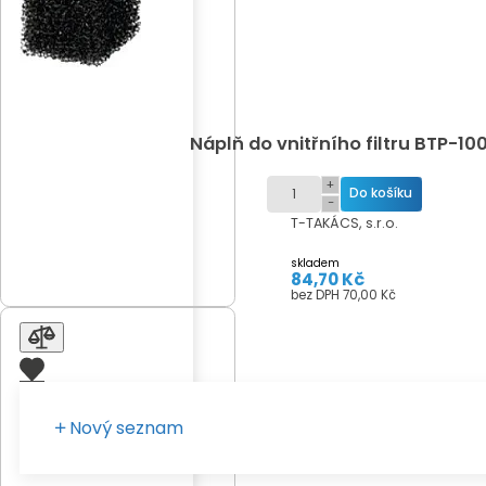
Náplň do vnitřního filtru BTP-10
+
−
T-TAKÁCS, s.r.o.
skladem
84,70 Kč
bez DPH 70,00 Kč
Nový seznam
Zadejte vaše pojmenování seznamu