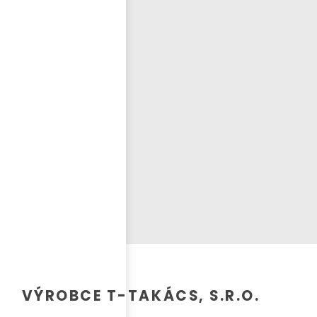
Přihlásit se
nastavit nové heslo
ČEŠTINA
VÝROBCE T-TAKÁCS, S.R.O.