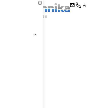
kontaktujte
E-mail
Heslo
Přihlásit se
nastavit nové heslo