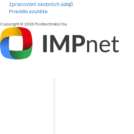
Zpracování osobních údajů
Pravidla soutěže
Copyright © 2026 Pooltechnika | by
Klepněte na tlačítko
Sdílet
v dolní liště Safari
Přejděte dolů a klepněte na
„Přidat na plochu"
Klepněte
„Přidat"
v pravém horním rohu