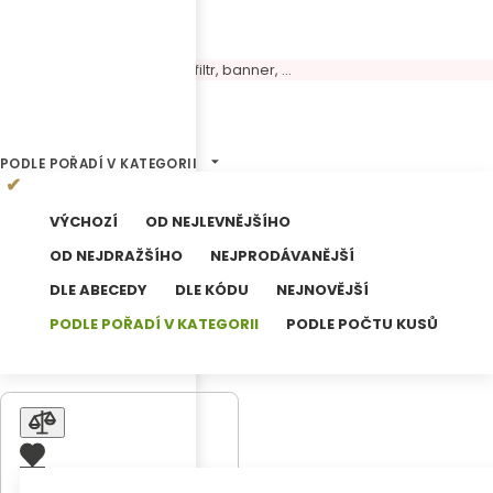
Volný panel, možné umístit filtr, banner, ...
3
Výsledků hledání
PODLE POŘADÍ V KATEGORII
VÝCHOZÍ
OD NEJLEVNĚJŠÍHO
OD NEJDRAŽŠÍHO
NEJPRODÁVANĚJŠÍ
DLE ABECEDY
DLE KÓDU
NEJNOVĚJŠÍ
PODLE POŘADÍ V KATEGORII
PODLE POČTU KUSŮ