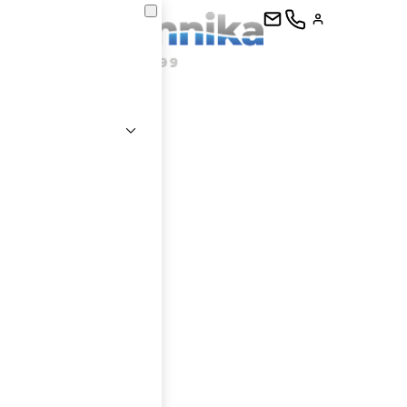
kontaktujte
E-mail
Heslo
Přihlásit se
nastavit nové heslo