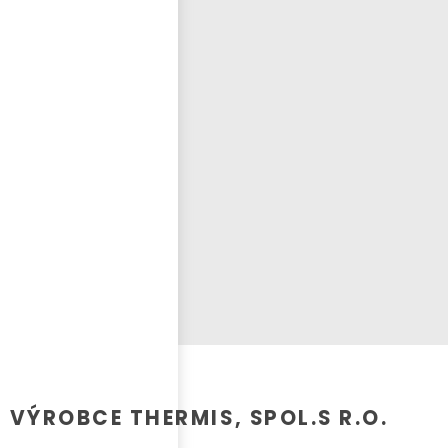
Přihlásit se
nastavit nové heslo
ČEŠTINA
VÝROBCE THERMIS, SPOL.S R.O.