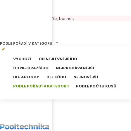
Volný panel, možné umístit filtr, banner, ...
0
Výsledků hledání
PODLE POŘADÍ V KATEGORII
VÝCHOZÍ
OD NEJLEVNĚJŠÍHO
OD NEJDRAŽŠÍHO
NEJPRODÁVANĚJŠÍ
DLE ABECEDY
DLE KÓDU
NEJNOVĚJŠÍ
PODLE POŘADÍ V KATEGORII
PODLE POČTU KUSŮ