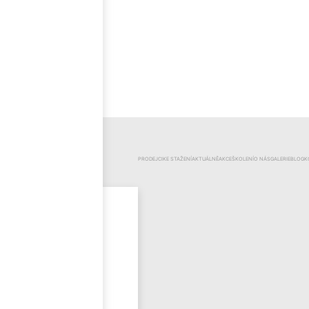
ČEŠTINA
KATEGORIE
PRODEJCI
KE STAŽENÍ
AKTUÁLNĚ
AKCE
ŠKOLENÍ
O NÁS
GALERIE
BLOG
K
Mr.Pool
Novinky
Výprodej
Odzimování
bazénu
Bazénová