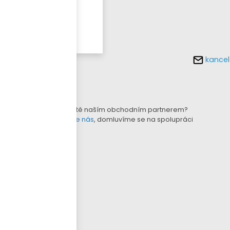
Více o
tomto
produktu
kancel
KONFIGURÁTOR LAMEL
B2B E-SHOP
Nejste ještě naším obchodním partnerem?
Kontaktujte nás
, domluvíme se na spolupráci