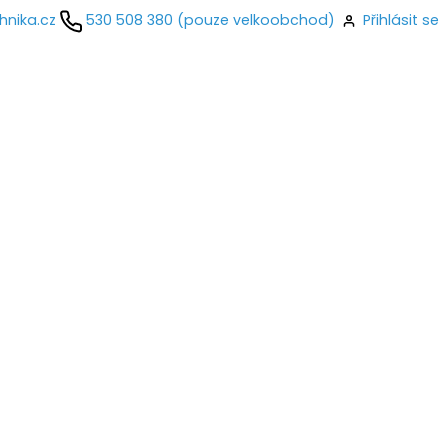
hnika.cz
530 508 380 (pouze velkoobchod)
Přihlásit se
kontaktujte
ail
o
Přihlásit se
nastavit nové heslo