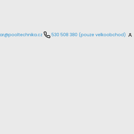
ar@pooltechnika.cz
530 508 380 (pouze velkoobchod)
kontaktujte
E-mail
Heslo
Přihlásit se
nastavit nové heslo