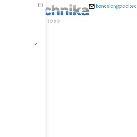
kancelar@pooltec
E-m
Hesl