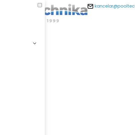
kancelar@pooltec
E-m
Hesl