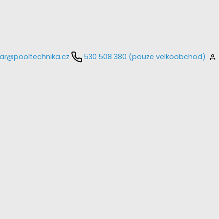
ar@pooltechnika.cz
530 508 380 (pouze velkoobchod)
kontaktujte
E-mail
Heslo
Přihlásit se
nastavit nové heslo