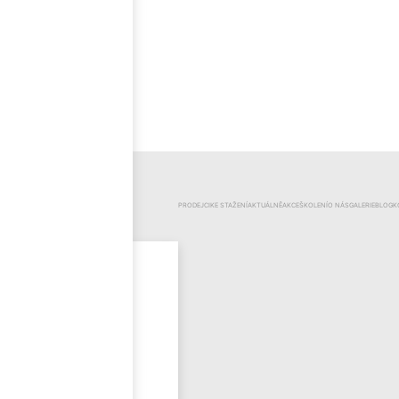
ČEŠTINA
KATEGORIE
PRODEJCI
KE STAŽENÍ
AKTUÁLNĚ
AKCE
ŠKOLENÍ
O NÁS
GALERIE
BLOG
K
Mr.Pool
Novinky
Výprodej
Odzimování
bazénu
Bazénová