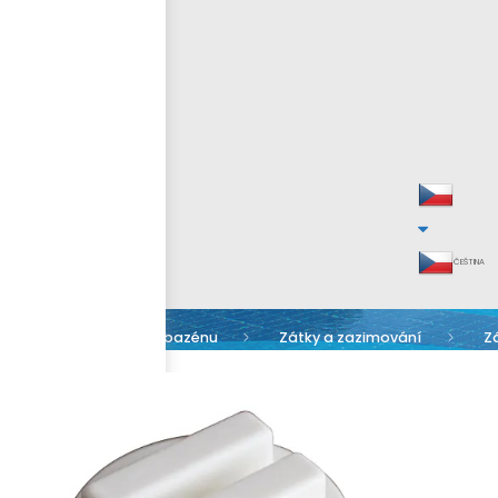
ČEŠTINA
Údržba bazénu
Zátky a zazimování
Zá