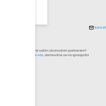
Více o
tomto
produktu
kancel
KONFIGURÁTOR LAMEL
B2B E-SHOP
Nejste ještě naším obchodním partnerem?
Kontaktujte nás
, domluvíme se na spolupráci