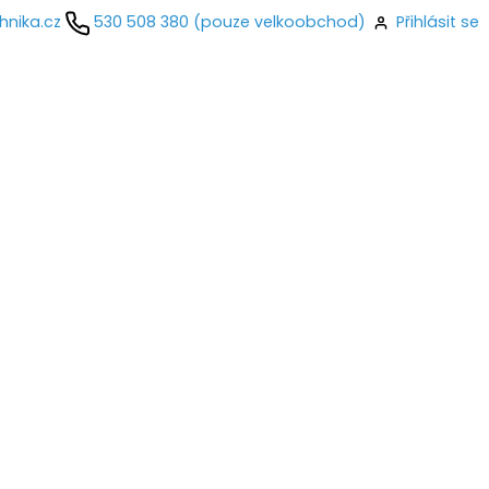
hnika.cz
530 508 380 (pouze velkoobchod)
Přihlásit se
kontaktujte
ail
o
Přihlásit se
nastavit nové heslo