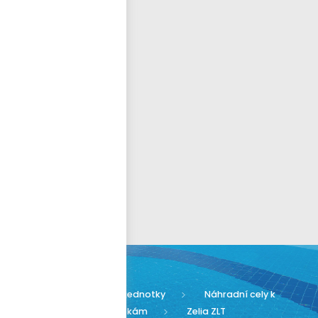
Přihlásit se
nastavit nové heslo
ČEŠTINA
Zelia ZLT
Solonizační jednotky
Náhradní cely k
solonizačním jednotkám
Zelia ZLT