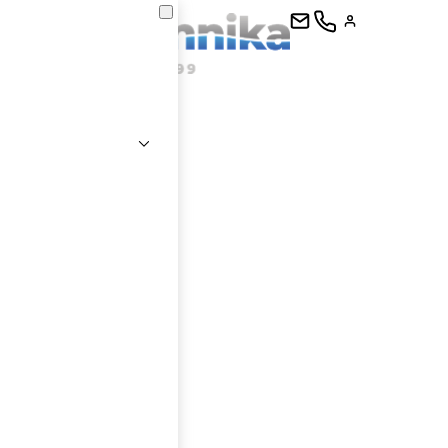
kontaktujte
E-mail
Heslo
Přihlásit se
nastavit nové heslo