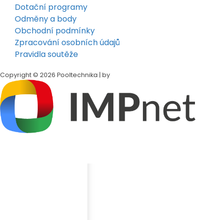
Dotační programy
Odměny a body
Obchodní podmínky
Zpracování osobních údajů
Pravidla soutěže
Copyright © 2026 Pooltechnika | by
Klepněte na tlačítko
Sdílet
v dolní liště Safari
Přejděte dolů a klepněte na
„Přidat na plochu"
Klepněte
„Přidat"
v pravém horním rohu