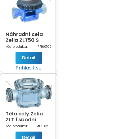
Náhradní cela
Zelia ZLT50 S
Kód produktu:
PF160102
Detail
Přihlásit se
Tělo cely Zelia
ZLT (spodní
transparentní)
Kód produktu:
MPTE0150
Detail