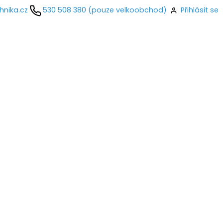
hnika.cz
530 508 380 (pouze velkoobchod)
Přihlásit se
kontaktujte
ail
o
Přihlásit se
nastavit nové heslo