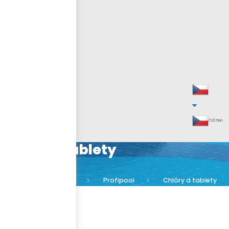
ČEŠTINA
Chlóry a tablety
Chemie
Profipool
Chlóry a tablety
KATEGORIE
Profipool