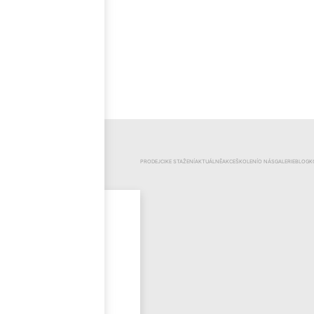
ČEŠTINA
KATEGORIE
PRODEJCI
KE STAŽENÍ
AKTUÁLNĚ
AKCE
ŠKOLENÍ
O NÁS
GALERIE
BLOG
K
Mr.Pool
Novinky
Výprodej
Odzimování
bazénu
Bazénová