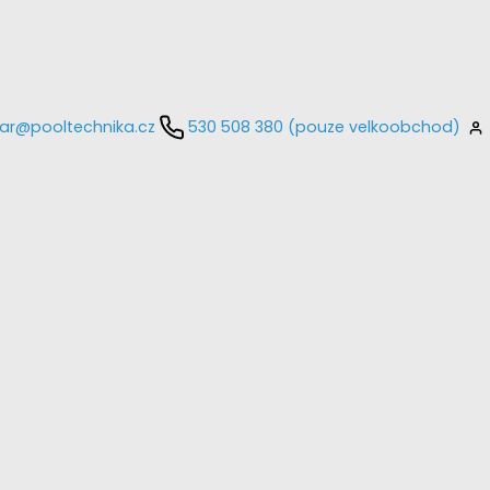
ar@pooltechnika.cz
530 508 380 (pouze velkoobchod)
kontaktujte
E-mail
Heslo
Přihlásit se
nastavit nové heslo