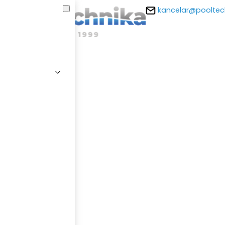
kancelar@pooltec
E-m
Hesl