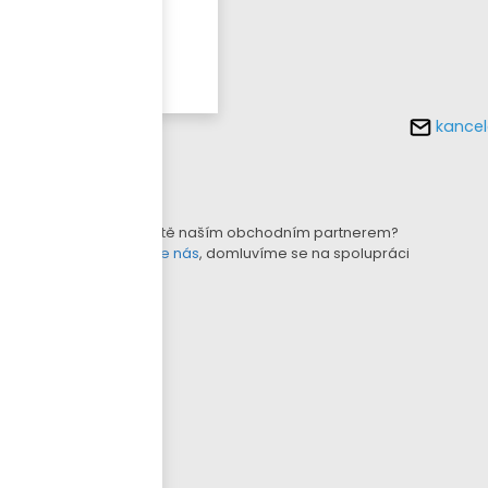
Více o
tomto
produktu
kancel
KONFIGURÁTOR LAMEL
B2B E-SHOP
Nejste ještě naším obchodním partnerem?
Kontaktujte nás
, domluvíme se na spolupráci