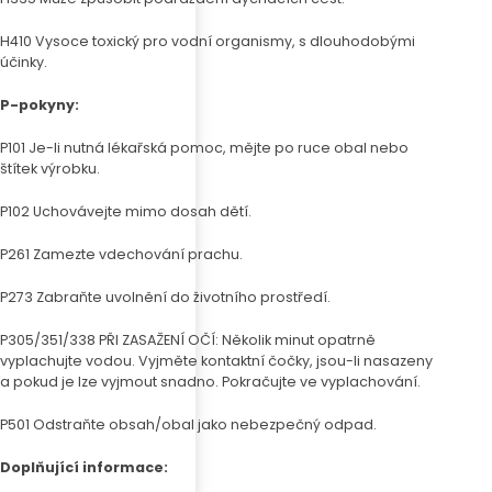
H410 Vysoce toxický pro vodní organismy, s dlouhodobými
účinky.
P-pokyny:
P101 Je-li nutná lékařská pomoc, mějte po ruce obal nebo
štítek výrobku.
P102 Uchovávejte mimo dosah dětí.
P261 Zamezte vdechování prachu.
P273 Zabraňte uvolnění do životního prostředí.
P305/351/338 PŘI ZASAŽENÍ OČÍ: Několik minut opatrně
vyplachujte vodou. Vyjměte kontaktní čočky, jsou-li nasazeny
a pokud je lze vyjmout snadno. Pokračujte ve vyplachování.
P501 Odstraňte obsah/obal jako nebezpečný odpad.
Doplňující informace: