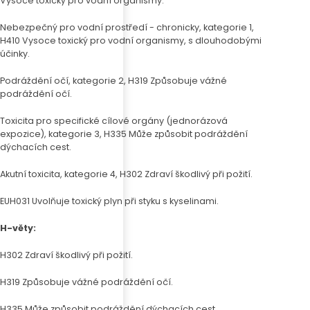
Vysoce toxický pro vodní organismy.
Nebezpečný pro vodní prostředí - chronicky, kategorie 1,
H410 Vysoce toxický pro vodní organismy, s dlouhodobými
účinky.
Podráždění očí, kategorie 2, H319 Způsobuje vážné
podráždění očí.
Toxicita pro specifické cílové orgány (jednorázová
expozice), kategorie 3, H335 Může způsobit podráždění
dýchacích cest.
Akutní toxicita, kategorie 4, H302 Zdraví škodlivý při požití.
EUH031 Uvolňuje toxický plyn při styku s kyselinami.
H-věty:
H302 Zdraví škodlivý při požití.
H319 Způsobuje vážné podráždění očí.
H335 Může způsobit podráždění dýchacích cest.