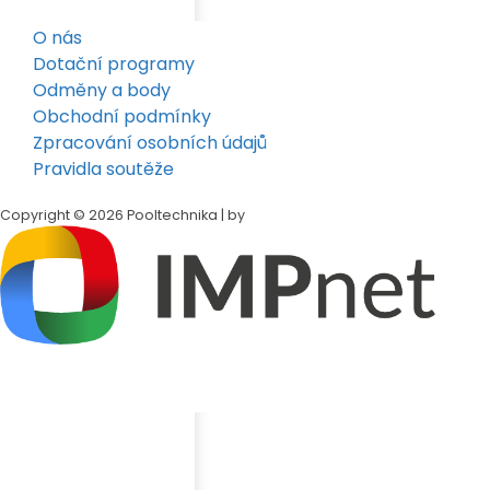
O nás
Dotační programy
Odměny a body
Obchodní podmínky
Zpracování osobních údajů
Pravidla soutěže
Copyright © 2026 Pooltechnika | by
Klepněte na tlačítko
Sdílet
v dolní liště Safari
Přejděte dolů a klepněte na
„Přidat na plochu"