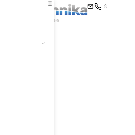
kontaktujte
E-mail
Heslo
Přihlásit se
nastavit nové heslo