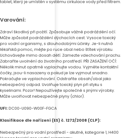
tablet, který je umístěn v systému cirkulace vody před filtrem.
Varování:
Zdraví škodlivý při požití. Způsobuje vážné podráždění očí.
Může způsobit podráždění dýchacích cest. Vysoce toxický
pro vodní organismy, s dlouhodobými účinky. Je-li nutná
lékařská pomoc, mějte po ruce obal nebo štítek výrobku.
Uchovávejte mimo dosah dětí. Zamezte vdechování prachu.
Zabraňte uvolnění do životního prostředí. PŘI ZASAŽENÍ OČÍ:
Několik minut opatrně vyplachujte vodou. Vyjměte kontaktní
čočky, jsou-li nasazeny a pokud je lze vyjmout snadno.
Pokračujte ve vyplachování. Odstraňte obsah/obal jako
nebezpečný odpad. Uvolňuje toxický plyn při styku s
kyselinami. Pozor! Nepoužívejte společně s jinými výrobky.
Může uvolňovat nebezpečné plyny (chlor).
UFI:
DC00-U090-W00F-FGCA
Klasifikace dle nařízení (ES) č. 1272/2008 (CLP):
Nebezpečný pro vodní prostředí - akutně, kategorie 1, H400