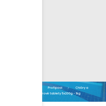
Přihlásit se
nastavit nové heslo
ČEŠTINA
Chemie
Profipool
Chlóry a
tablety
Chlorové tablety 5x200g - 1kg
PROFIPOOL