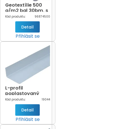
Geotextílie 500
g/m2 bal 30bm, s
protiplísňovou
Kód produktu:
96874500
úpravou, černá,
zažehlená (balení
Detail
30bm)
Přihlásit se
L-profil
poplastovaný
60x40mm x 2m
Kód produktu:
19044
vnější, cena za 1
ks
Detail
Přihlásit se