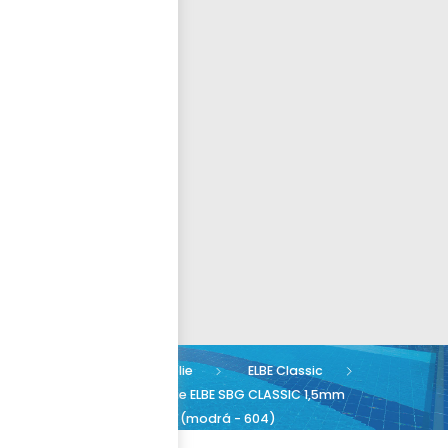
Přihlásit se
nastavit nové heslo
ČEŠTINA
Bazénové folie
ELBE Classic
šíře 2,0m
Fólie ELBE SBG CLASSIC 1,5mm
Adriatic Blue šíře 2m (modrá - 604)