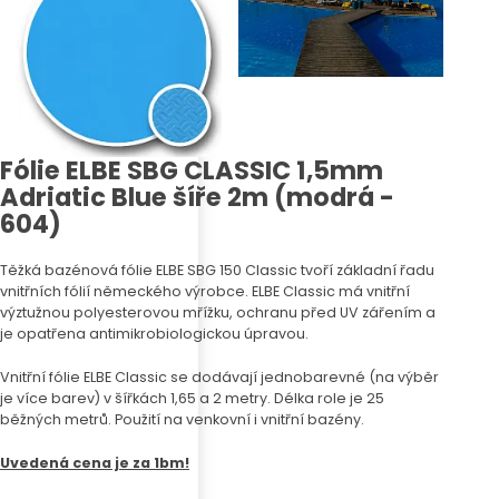
Fólie ELBE SBG CLASSIC 1,5mm
Adriatic Blue šíře 2m (modrá -
604)
Těžká bazénová fólie ELBE SBG 150 Classic tvoří základní řadu
vnitřních fólií německého výrobce. ELBE Classic má vnitřní
výztužnou polyesterovou mřížku, ochranu před UV zářením a
je opatřena antimikrobiologickou úpravou.
Vnitřní fólie ELBE Classic se dodávají jednobarevné (na výběr
je více barev) v šířkách 1,65 a 2 metry. Délka role je 25
běžných metrů. Použití na venkovní i vnitřní bazény.
Uvedená cena je za 1bm!