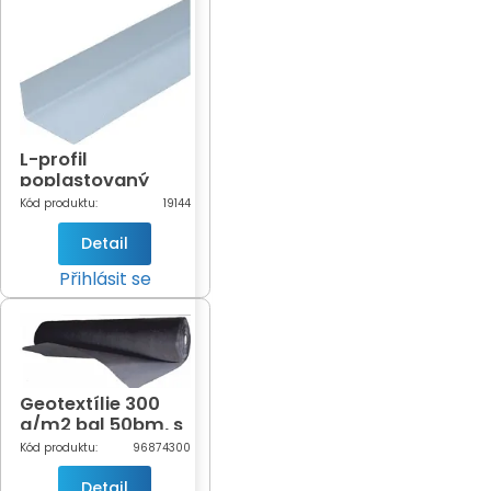
L-profil
poplastovaný
60x40mm x 2m
Kód produktu:
19144
vnitřní cena za 1ks
Detail
Přihlásit se
Geotextílie 300
g/m2 bal 50bm, s
protiplísňovou
Kód produktu:
96874300
úpravou, černá,
zažehlená
Detail