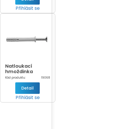
Přihlásit se
Natloukací
hmoždinka
6x40mm 100ks
Kód produktu:
19068
Detail
Přihlásit se