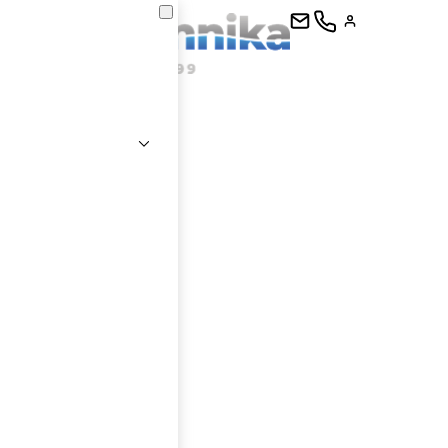
kontaktujte
E-mail
Heslo
Přihlásit se
nastavit nové heslo