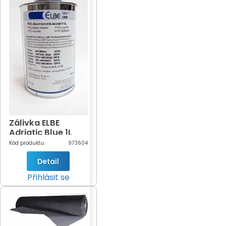
Zálivka ELBE
Adriatic Blue 1L
(modrá-604)
Kód produktu:
973604
Detail
Přihlásit se