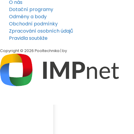
O nás
Dotační programy
Odměny a body
Obchodní podmínky
Zpracování osobních údajů
Pravidla soutěže
Copyright © 2026 Pooltechnika | by
Klepněte na tlačítko
Sdílet
v dolní liště Safari
Přejděte dolů a klepněte na
„Přidat na plochu"