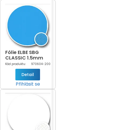
Fólie ELBE SBG
CLASSIC 1,5mm
Adriatic Blue šíře
Kód produktu:
970604-200
2m (modrá -
604)
Detail
Přihlásit se