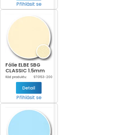
Přihlásit se
Fólie ELBE SBG
CLASSIC 1,5mm
Sand 2m
Kód produktu:
970153-200
(písková - 153)
Detail
Přihlásit se