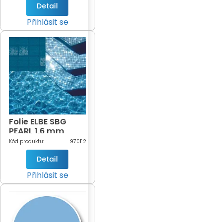
Detail
Přihlásit se
Folie ELBE SBG
PEARL 1,6 mm
Mozaic Silver
Kód produktu:
970112
Lagoon
UKONČENA
Detail
výroba
Přihlásit se