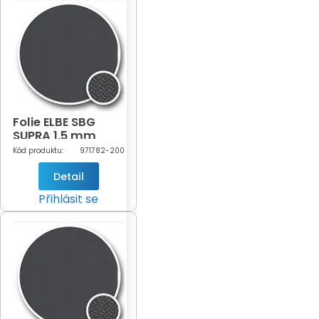
Folie ELBE SBG
SUPRA 1,5 mm
Antracite šíře 2m
Kód produktu:
971782-200
(antracitová-782)
Detail
Přihlásit se