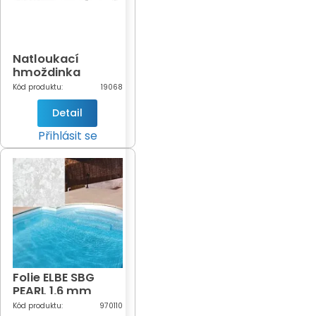
Natloukací
hmoždinka
6x40mm 100ks
Kód produktu:
19068
Detail
Přihlásit se
Folie ELBE SBG
PEARL 1,6 mm
White Pearl
Kód produktu:
970110