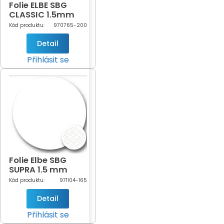
Folie ELBE SBG
CLASSIC 1,5mm
Grey šíře 2m
Kód produktu:
970765-200
(šedá - 765)
Detail
Přihlásit se
Folie Elbe SBG
SUPRA 1,5 mm
White šíře 1,65m
Kód produktu:
971104-165
(bílá-104)
Detail
Přihlásit se