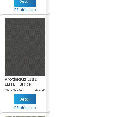
920/21)
Detail
Přihlásit se
Protiskluz ELBE
ELITE - Black
Stone šíře 1,65m
Kód produktu:
2001124
(antracit-799)
Detail
Přihlásit se