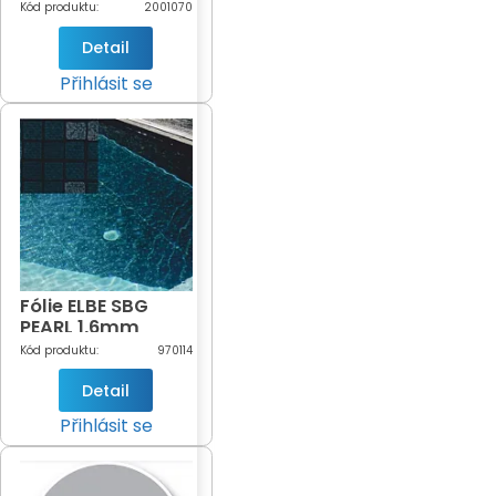
Beach šíře 1,65m
Kód produktu:
2001070
(písková-179)
Detail
Přihlásit se
Fólie ELBE SBG
PEARL 1,6mm
Silver black
Kód produktu:
970114
Detail
Přihlásit se