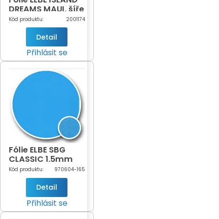
DREAMS MAUI, šíře
160 cm - ZRUŠENO
Kód produktu:
2001174
Detail
Přihlásit se
Fólie ELBE SBG
CLASSIC 1,5mm
Adriatic Blue šíře
Kód produktu:
970604-165
1,65m (modrá -
604)
Detail
Přihlásit se