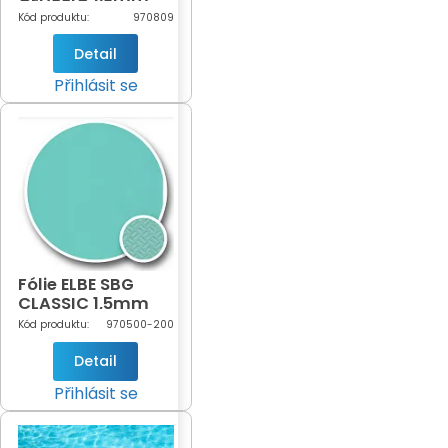
Black (černá -
Kód produktu:
970809
809)
Detail
Přihlásit se
Fólie ELBE SBG
CLASSIC 1,5mm
Turquoise šíře 2m
Kód produktu:
970500-200
(tyrkysová - 500)
Detail
Přihlásit se