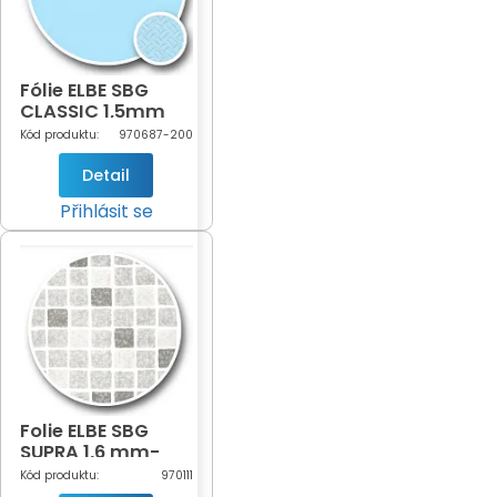
Fólie ELBE SBG
CLASSIC 1,5mm
Light Blue šíře 2m
Kód produktu:
970687-200
(světle modrá -
687)
Detail
Přihlásit se
Folie ELBE SBG
SUPRA 1,6 mm-
mozaika šedá -
Kód produktu:
970111
DOPRODEJ