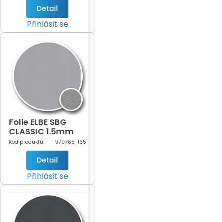
Detail
Přihlásit se
Folie ELBE SBG
CLASSIC 1,5mm
Grey šíře 1,65m
Kód produktu:
970765-165
(šedá - 765)
Detail
Přihlásit se