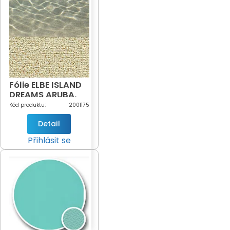
Fólie ELBE ISLAND
DREAMS ARUBA,
šíře 160 cm -
Kód produktu:
2001175
DOPRODEJ
Detail
Přihlásit se