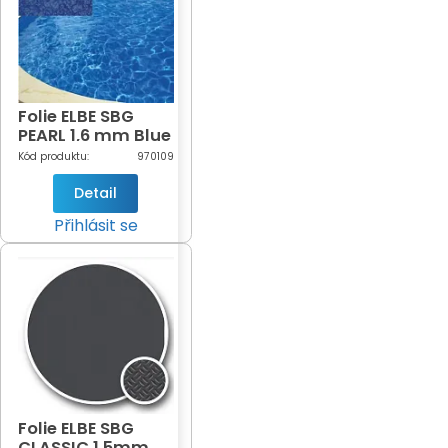
Folie ELBE SBG
PEARL 1,6 mm Blue
Pearl (modrá
Kód produktu:
970109
perla - 920/22)
Detail
Přihlásit se
Folie ELBE SBG
CLASSIC 1,5mm