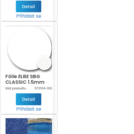
Detail
Přihlásit se
Fólie ELBE SBG
CLASSIC 1,5mm
White šíře 1,65m
Kód produktu:
970104-165
(bílá - 104)
Detail
Přihlásit se