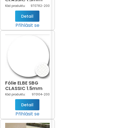
Antracite šíře 2m
Kód produktu:
970782-200
(antracitová -
782)
Detail
Přihlásit se
Fólie ELBE SBG
CLASSIC 1,5mm
White šíře 2m
Kód produktu:
970104-200
(bílá - 104)
Detail
Přihlásit se