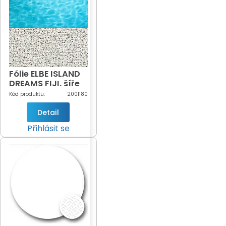
Fólie ELBE ISLAND
DREAMS FIJI, šíře
160 cm -
Kód produktu:
2001180
DOPRODEJ
Detail
Přihlásit se