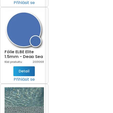
Přihlásit se
Fólie ELBE Elite
1,5mm - Deap Sea
šíře 1,65m
Kód produktu:
2001068
(modrá-603)
Detail
Přihlásit se