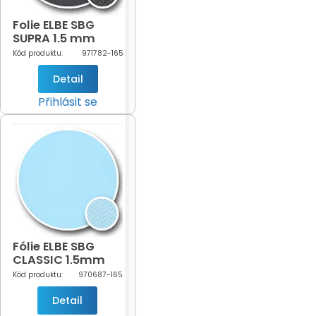
Folie ELBE SBG
SUPRA 1,5 mm
Antracite šíře
Kód produktu:
971782-165
1,65m
(antracitová-782)
Detail
Přihlásit se
Fólie ELBE SBG
CLASSIC 1,5mm
Light Blue šíře
Kód produktu:
970687-165
1,65m (světle
modrá - 687)
Detail