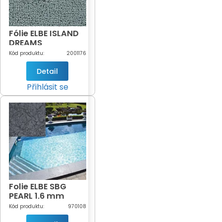
Fólie ELBE ISLAND
DREAMS
SANTORINY, šíře
Kód produktu:
2001176
160 cm -
DOPRODEJ
Detail
Přihlásit se
Folie ELBE SBG
PEARL 1,6 mm
Black Pearl
Kód produktu:
970108
(černá perla -