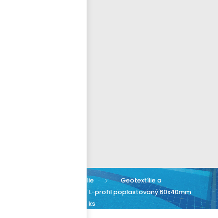
Přihlásit se
nastavit nové heslo
ČEŠTINA
Bazénové folie
Geotextílie a
příslušenství
L-profil poplastovaný 60x40mm
x 2m vnější, cena za 1 ks