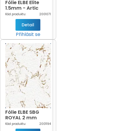
Fólie ELBE Elite
1,5mm - Artic
white šíře 1,65m
Kód produktu:
2001071
(bílá-180)
Detail
Přihlásit se
Fólie ELBE SBG
ROYAL 2 mm
Elisabeth -
Kód produktu:
2001194
DOPRODEJ