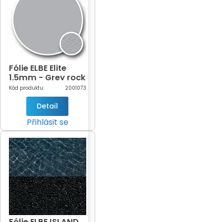
Fólie ELBE Elite
1,5mm - Grey rock
šíře 1,65m
Kód produktu:
2001073
(šedá-765)
Detail
Přihlásit se
Fólie ELBE ISLAND