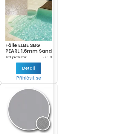
Fólie ELBE SBG
PEARL 1,6mm Sand
Pearl
Kód produktu:
970113
Detail
Přihlásit se