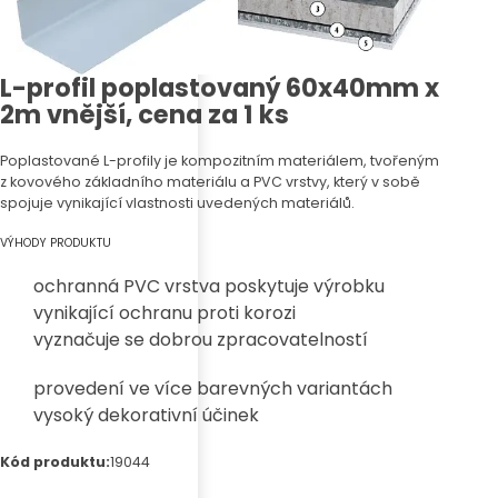
L-profil poplastovaný 60x40mm x
2m vnější, cena za 1 ks
Poplastované L-profily
je kompozitním materiálem, tvořeným
z kovového základního materiálu a PVC vrstvy, který v sobě
spojuje vynikající vlastnosti uvedených materiálů.
VÝHODY PRODUKTU
ochranná PVC vrstva poskytuje výrobku
vynikající ochranu proti korozi
vyznačuje se dobrou zpracovatelností
provedení ve více barevných variantách
vysoký dekorativní účinek
Kód produktu:
19044