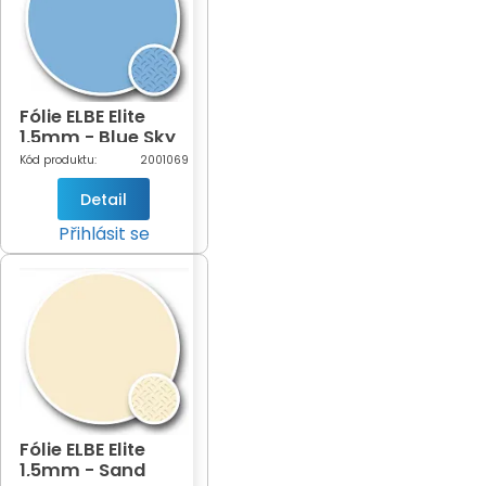
Fólie ELBE Elite
1,5mm - Blue Sky
šíře 1,65m (světle
Kód produktu:
2001069
modrá-602)
Detail
Přihlásit se
Fólie ELBE Elite
1,5mm - Sand