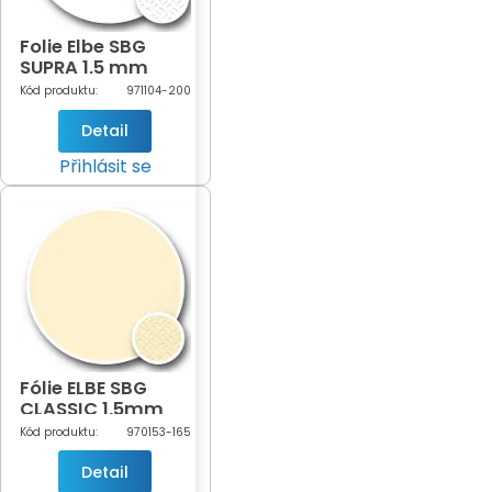
Folie Elbe SBG
SUPRA 1,5 mm
White šíře 2m
Kód produktu:
971104-200
(bílá-104)
Detail
Přihlásit se
Fólie ELBE SBG
CLASSIC 1,5mm
Sand 1,65m
Kód produktu:
970153-165
(písková - 153)
Detail