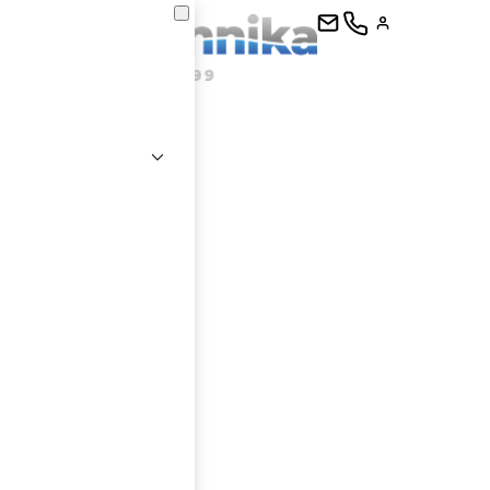
kontaktujte
E-mail
Heslo
Přihlásit se
nastavit nové heslo