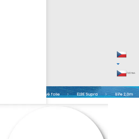
ČEŠTINA
Bazénové folie
ELBE Supra
šíře 2,0m