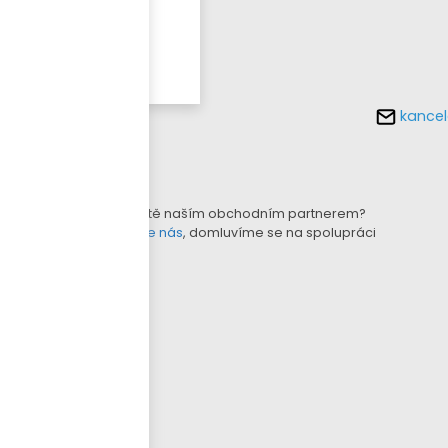
Více o
tomto
produktu
kancel
KONFIGURÁTOR LAMEL
B2B E-SHOP
Nejste ještě naším obchodním partnerem?
Kontaktujte nás
, domluvíme se na spolupráci