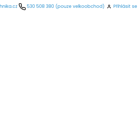
hnika.cz
530 508 380 (pouze velkoobchod)
Přihlásit se
kontaktujte
ail
o
Přihlásit se
nastavit nové heslo