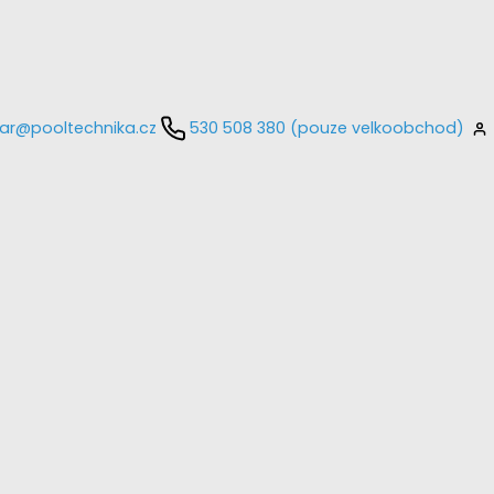
ar@pooltechnika.cz
530 508 380 (pouze velkoobchod)
kontaktujte
E-mail
Heslo
Přihlásit se
nastavit nové heslo