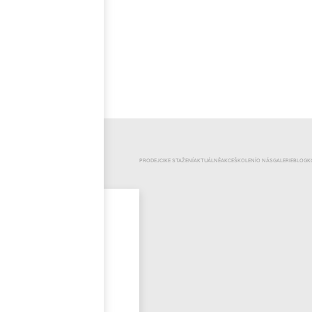
ČEŠTINA
KATEGORIE
PRODEJCI
KE STAŽENÍ
AKTUÁLNĚ
AKCE
ŠKOLENÍ
O NÁS
GALERIE
BLOG
K
Mr.Pool
Novinky
Výprodej
Odzimování
bazénu
Bazénová