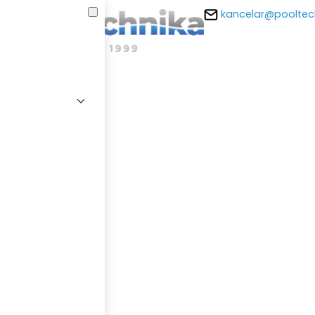
kancelar@pooltec
E-m
Hesl